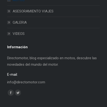
ASESORAMIENTO VIAJES
GALERIA
VIDEOS
Información
Directomotor, blog especializado en motos, descubre las
novedades del mundo del motor.
E-mail:
info@directomotor.com
Find us on:
Facebook
Twitter
page
page