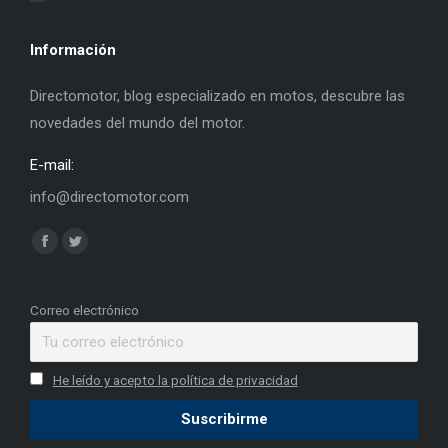
Información
Directomotor, blog especializado en motos, descubre las
novedades del mundo del motor.
E-mail:
info@directomotor.com
Find us on:
Facebook
Twitter
page
page
opens
opens
Correo electrónico
in
in
new
new
He leído y acepto la política de privacidad
window
window