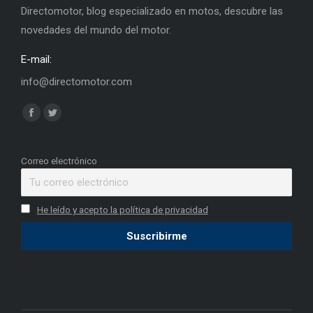
Directomotor, blog especializado en motos, descubre las
novedades del mundo del motor.
E-mail:
info@directomotor.com
Find us on:
Facebook
Twitter
page
page
opens
opens
Correo electrónico
in
in
new
new
He leído y acepto la política de privacidad
window
window