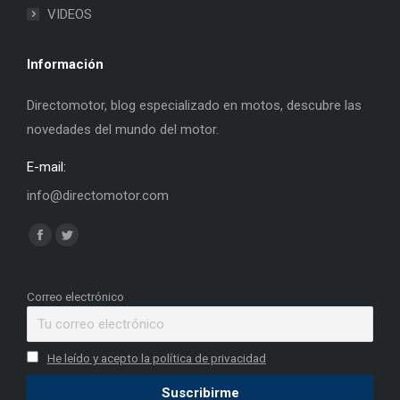
VIDEOS
Información
Directomotor, blog especializado en motos, descubre las
novedades del mundo del motor.
E-mail:
info@directomotor.com
Find us on:
Facebook
Twitter
page
page
opens
opens
Correo electrónico
in
in
new
new
He leído y acepto la política de privacidad
window
window