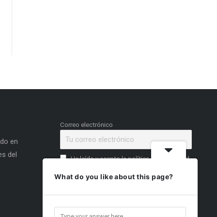
Correo electrónico
ado en
s del
He leído y acepto la política de privacidad
What do you like about this page?