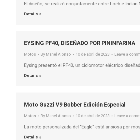
El diseño, se realizó conjuntamente entre Loeb e India
Details
EYSING PF40, DISEÑADO POR PININFARINA
Motos
By
Manel Alonso
10 de abril de 2023
Leave a comm
Eysing presentó el PF40, un ciclomotor eléctrico diseña
Details
Moto Guzzi V9 Bobber Edición Especial
Motos
By
Manel Alonso
10 de abril de 2023
Leave a comm
La moto personalizada del “Eagle” está ansiosa por mos
Details