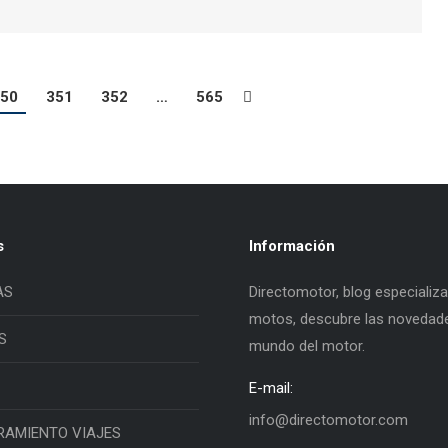
50
351
352
…
565
s
Información
AS
Directomotor, blog especializ
motos, descubre las novedade
S
mundo del motor.
E-mail:
info@directomotor.com
RAMIENTO VIAJES