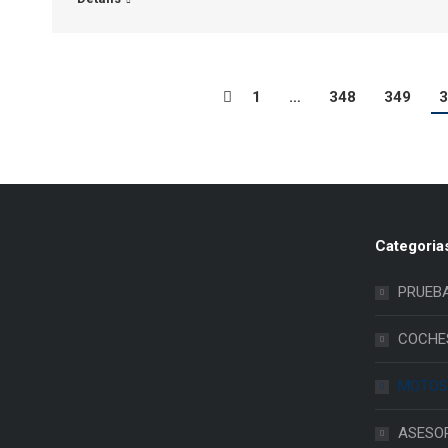
1
…
348
349
3
Categoria
PRUEB
COCHE
MOTOS
ASESO