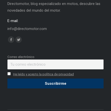
Directomotor, blog especializado en motos, descubre las
novedades del mundo del motor.
E-mail:
info@directomotor.com
Find us on:
Facebook
Twitter
page
page
opens
opens
Correo electrónico
in
in
new
new
He leído y acepto la política de privacidad
window
window