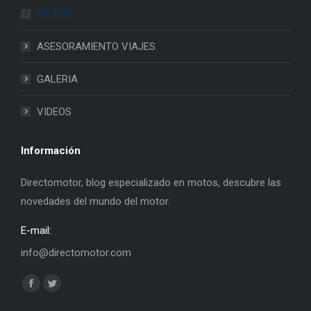
MOTOS
ASESORAMIENTO VIAJES
GALERIA
VIDEOS
Información
Directomotor, blog especializado en motos, descubre las
novedades del mundo del motor.
E-mail:
info@directomotor.com
Find us on:
Facebook
Twitter
page
page