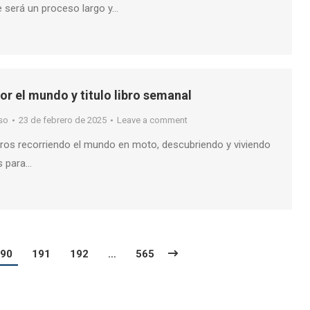
 será un proceso largo y…
or el mundo y titulo libro semanal
so
23 de febrero de 2025
Leave a comment
jeros recorriendo el mundo en moto, descubriendo y viviendo
s para…
90
191
192
…
565