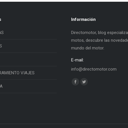
s
Información
AS
Directomotor, blog especializ
motos, descubre las novedade
S
mundo del motor.
E-mail:
info@directomotor.com
RAMIENTO VIAJES
Find us on:
Facebook
Twitter
IA
page
page
opens
opens
in
in
new
new
window
window