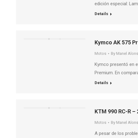
edición especial: La
Details
Kymco AK 575 P
Motos
By
Manel Alon
Kymco presentó en el
Premium. En compara
Details
KTM 990 RC-R – 
Motos
By
Manel Alon
A pesar de los prob