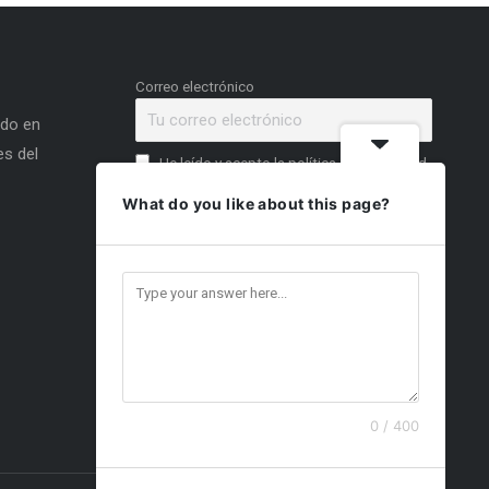
Correo electrónico
ado en
s del
He leído y acepto la política de privacidad
What do you like about this page?
0 / 400