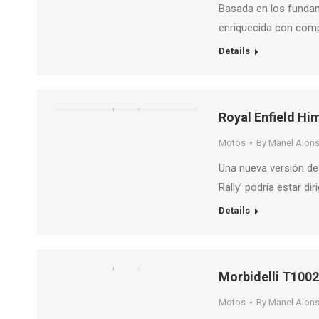
Basada en los fundam
enriquecida con com
Details
Royal Enfield Hi
Motos
By
Manel Alon
Una nueva versión de 
Rally’ podría estar dir
Details
Morbidelli T100
Motos
By
Manel Alon