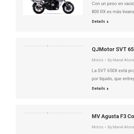
Con un peso en vacío 
800 RX es más livian
Details
QJMotor SVT 65
Motos
By
Manel Alon
La SVT 650X está pro
por líquido, que entre
Details
MV Agusta F3 Co
Motos
By
Manel Alon