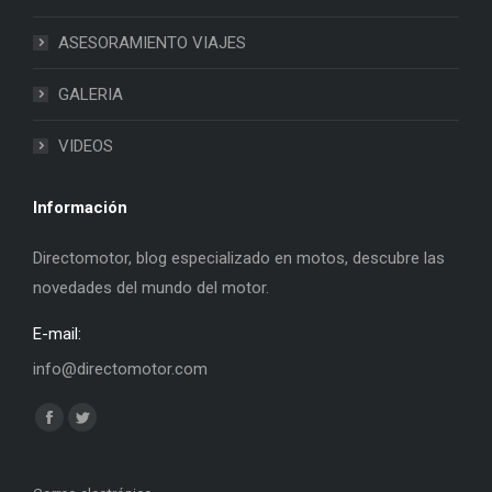
ASESORAMIENTO VIAJES
GALERIA
VIDEOS
Información
Directomotor, blog especializado en motos, descubre las
novedades del mundo del motor.
E-mail:
info@directomotor.com
Find us on:
Facebook
Twitter
page
page
opens
opens