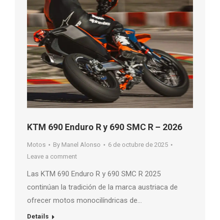
KTM 690 Enduro R y 690 SMC R – 2026
Motos
By
Manel Alonso
6 de octubre de 2025
Leave a comment
Las KTM 690 Enduro R y 690 SMC R 2025
continúan la tradición de la marca austriaca de
ofrecer motos monocilíndricas de…
Details