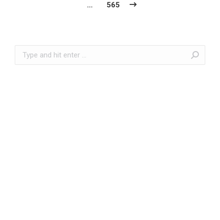
…
565
Search: