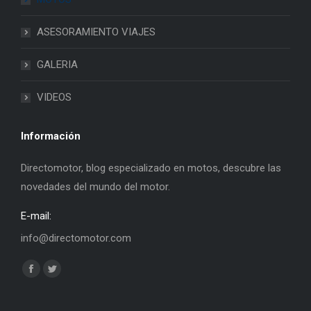
ASESORAMIENTO VIAJES
GALERIA
VIDEOS
Información
Directomotor, blog especializado en motos, descubre las
novedades del mundo del motor.
E-mail:
info@directomotor.com
Find us on:
Facebook
Twitter
page
page