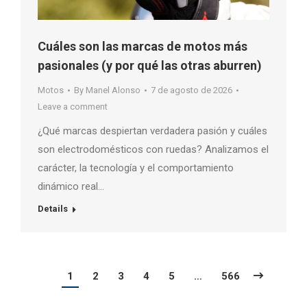
Cuáles son las marcas de motos más
pasionales (y por qué las otras aburren)
Motos
By
Manel Alonso
7 de agosto de 2026
Leave a comment
¿Qué marcas despiertan verdadera pasión y cuáles
son electrodomésticos con ruedas? Analizamos el
carácter, la tecnología y el comportamiento
dinámico real…
Details
1
2
3
4
5
…
566