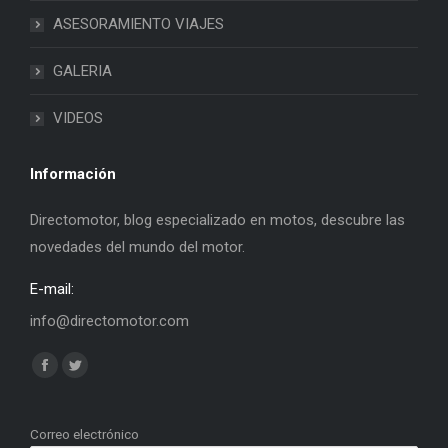
ASESORAMIENTO VIAJES
GALERIA
VIDEOS
Información
Directomotor, blog especializado en motos, descubre las
novedades del mundo del motor.
E-mail:
info@directomotor.com
Find us on:
Facebook
Twitter
page
page
opens
opens
Correo electrónico