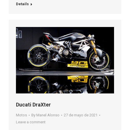
Details
Ducati DraXter
Motos
By
Manel Alonso
27 de mayo de 2021
Leave a comment