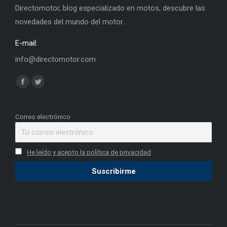
Directomotor, blog especializado en motos, descubre las
novedades del mundo del motor.
E-mail:
info@directomotor.com
Find us on:
Facebook
Twitter
page
page
opens
opens
Correo electrónico
in
in
new
new
He leído y acepto la política de privacidad
window
window