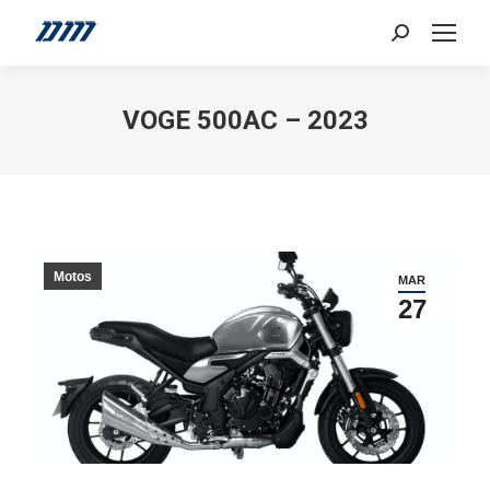
Search:
VOGE 500AC – 2023
Motos
MAR
27