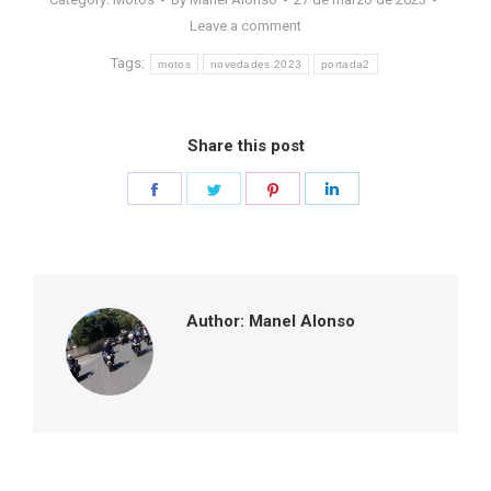
Leave a comment
Tags:
motos
novedades 2023
portada2
Share this post
Share
Share
Share
Share
on
on
on
on
Facebook
Twitter
Pinterest
LinkedIn
Author:
Manel Alonso