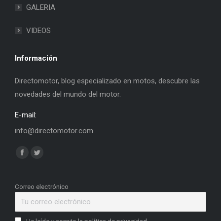
GALERIA
VIDEOS
Información
Directomotor, blog especializado en motos, descubre las
novedades del mundo del motor.
E-mail:
info@directomotor.com
Find us on:
Facebook
Twitter
page
page
opens
opens
Correo electrónico
in
in
new
new
He leído y acepto la política de privacidad