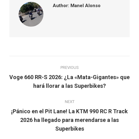
Author:
Manel Alonso
Post
PREVIOUS
navigation
Voge 660 RR-S 2026: ¿La «Mata-Gigantes» que
Previous
hará llorar a las Superbikes?
post:
NEXT
¡Pánico en el Pit Lane! La KTM 990 RC R Track
Next
2026 ha llegado para merendarse a las
post:
Superbikes