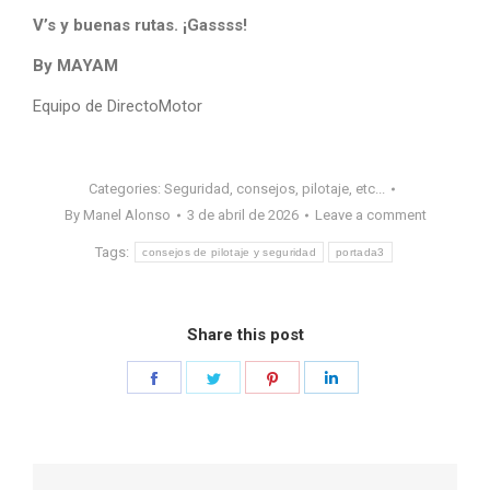
V’s y buenas rutas. ¡Gassss!
By MAYAM
Equipo de DirectoMotor
Categories:
Seguridad, consejos, pilotaje, etc...
By
Manel Alonso
3 de abril de 2026
Leave a comment
Tags:
consejos de pilotaje y seguridad
portada3
Share this post
Share
Share
Share
Share
on
on
on
on
Facebook
Twitter
Pinterest
LinkedIn