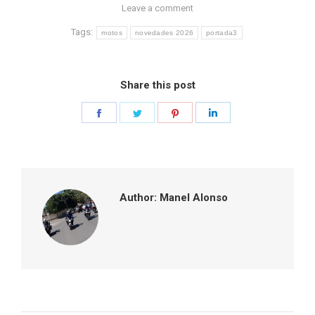
Leave a comment
Tags:
motos
novedades 2026
portada3
Share this post
Share
Share
Share
Share
on
on
on
on
Facebook
Twitter
Pinterest
LinkedIn
Author:
Manel Alonso