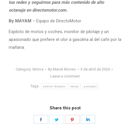
tus redes y seguirnos para más contenido de alto
octanaje en directomotor.com.
By MAYAM
– Equipo de DirectoMotor
Expiloto de motos y coches, monitor de pilotaje y un
apasionado que prefiere el olor a gasolina al del café por la
mañana.
Category:
Motos
By
Manel Alonso
3 de abril de 2026
Leave a comment
Tags:
edicion limitada
motos
portada1
Share this post
Share
Share
Share
Share
on
on
on
on