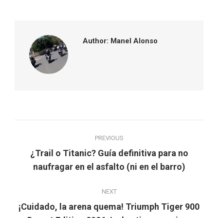
Facebook
Twitter
Pinterest
LinkedIn
Author:
Manel Alonso
Post
PREVIOUS
navigation
¿Trail o Titanic? Guía definitiva para no
Previous
naufragar en el asfalto (ni en el barro)
post:
NEXT
¡Cuidado, la arena quema! Triumph Tiger 900