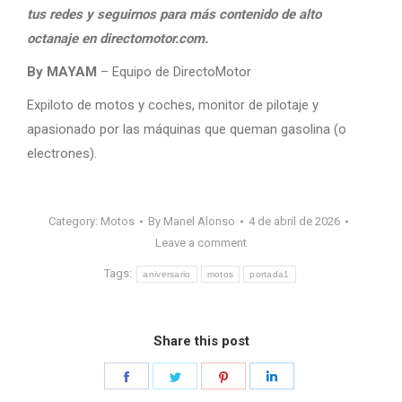
tus redes y seguirnos para más contenido de alto
octanaje en directomotor.com.
By MAYAM
– Equipo de DirectoMotor
Expiloto de motos y coches, monitor de pilotaje y
apasionado por las máquinas que queman gasolina (o
electrones).
Category:
Motos
By
Manel Alonso
4 de abril de 2026
Leave a comment
Tags:
aniversario
motos
portada1
Share this post
Share
Share
Share
Share