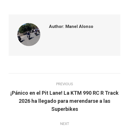
on
on
on
on
Facebook
Twitter
Pinterest
LinkedIn
Author:
Manel Alonso
Post
PREVIOUS
navigation
¡Pánico en el Pit Lane! La KTM 990 RC R Track
Previous
2026 ha llegado para merendarse a las
post:
Superbikes
NEXT