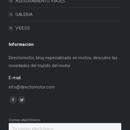
ASESORAMIENTO VIAJES
GALERIA
VIDEOS
Información
Directomotor, blog especializado en motos, descubre las
novedades del mundo del motor.
E-mail:
info@directomotor.com
Find us on:
Facebook
Twitter
page
page
opens
opens
Correo electrónico
in
in