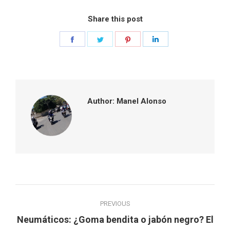
Share this post
Share
Share
Share
Share
on
on
on
on
Facebook
Twitter
Pinterest
LinkedIn
Author:
Manel Alonso
Post
PREVIOUS
navigation
Neumáticos: ¿Goma bendita o jabón negro? El
Previous