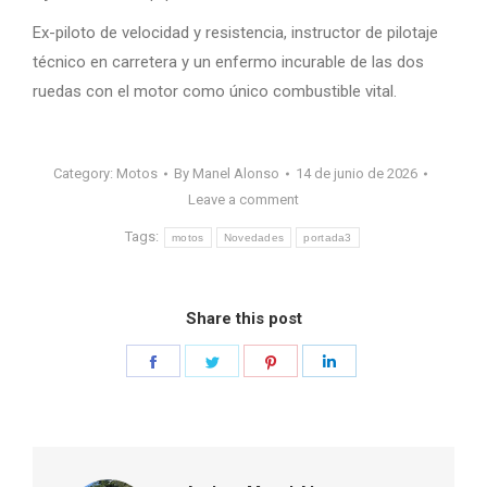
Ex-piloto de velocidad y resistencia, instructor de pilotaje
técnico en carretera y un enfermo incurable de las dos
ruedas con el motor como único combustible vital.
Category:
Motos
By
Manel Alonso
14 de junio de 2026
Leave a comment
Tags:
motos
Novedades
portada3
Share this post
Share
Share
Share
Share
on
on
on
on
Facebook
Twitter
Pinterest
LinkedIn