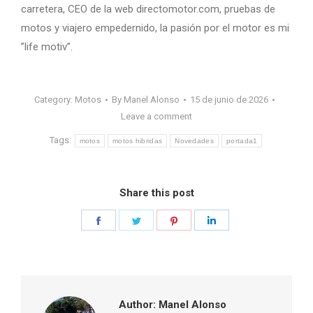
carretera, CEO de la web directomotor.com, pruebas de
motos y viajero empedernido, la pasión por el motor es mi
”life motiv”.
Category:
Motos
By
Manel Alonso
15 de junio de 2026
Leave a comment
Tags:
motos
motos hibridas
Novedades
portada1
Share this post
Share
Share
Share
Share
on
on
on
on
Facebook
Twitter
Pinterest
LinkedIn
Author:
Manel Alonso