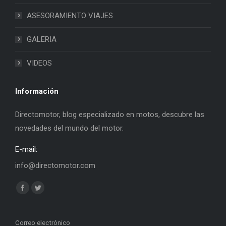
ASESORAMIENTO VIAJES
GALERIA
VIDEOS
Información
Directomotor, blog especializado en motos, descubre las
novedades del mundo del motor.
E-mail:
info@directomotor.com
Find us on:
Facebook
Twitter
page
page
opens
opens
Correo electrónico