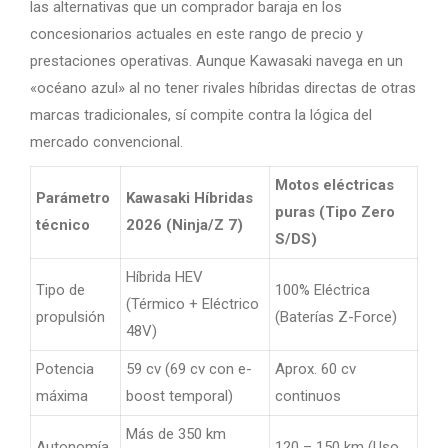
las alternativas que un comprador baraja en los
concesionarios actuales en este rango de precio y
prestaciones operativas. Aunque Kawasaki navega en un
«océano azul» al no tener rivales híbridas directas de otras
marcas tradicionales, sí compite contra la lógica del
mercado convencional.
Motos eléctricas
Parámetro
Kawasaki Híbridas
puras (Tipo Zero
técnico
2026 (Ninja/Z 7)
S/DS)
Híbrida HEV
Tipo de
100% Eléctrica
(Térmico + Eléctrico
propulsión
(Baterías Z-Force)
48V)
Potencia
59 cv (69 cv con e-
Aprox. 60 cv
máxima
boost temporal)
continuos
Más de 350 km
Autonomía
120 – 150 km (Uso