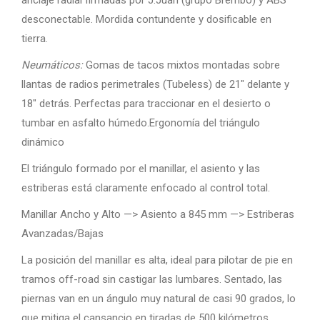
anclaje radial firmadas por J.Juan (grupo Brembo) y ABS
desconectable. Mordida contundente y dosificable en
tierra.
Neumáticos:
Gomas de tacos mixtos montadas sobre
llantas de radios perimetrales (Tubeless) de 21″ delante y
18″ detrás. Perfectas para traccionar en el desierto o
tumbar en asfalto húmedo.Ergonomía del triángulo
dinámico
El triángulo formado por el manillar, el asiento y las
estriberas está claramente enfocado al control total.
Manillar Ancho y Alto —> Asiento a 845 mm —> Estriberas
Avanzadas/Bajas
La posición del manillar es alta, ideal para pilotar de pie en
tramos off-road sin castigar las lumbares. Sentado, las
piernas van en un ángulo muy natural de casi 90 grados, lo
que mitiga el cansancio en tiradas de 500 kilómetros