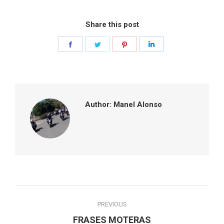
Share this post
Share
Share
Share
Share
on
on
on
on
Facebook
Twitter
Pinterest
LinkedIn
Author:
Manel Alonso
Post
PREVIOUS
navigation
Previous
FRASES MOTERAS