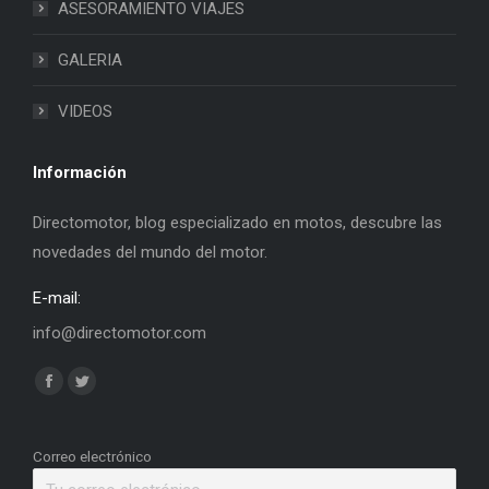
ASESORAMIENTO VIAJES
GALERIA
VIDEOS
Información
Directomotor, blog especializado en motos, descubre las
novedades del mundo del motor.
E-mail:
info@directomotor.com
Find us on:
Facebook
Twitter
page
page
opens
opens
Correo electrónico
in
in