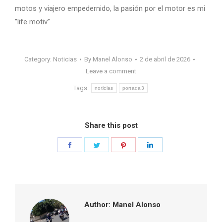
motos y viajero empedernido, la pasión por el motor es mi
”life motiv”
Category:
Noticias
By
Manel Alonso
2 de abril de 2026
Leave a comment
Tags:
noticias
portada3
Share this post
Share
Share
Share
Share
on
on
on
on
Facebook
Twitter
Pinterest
LinkedIn
Author:
Manel Alonso