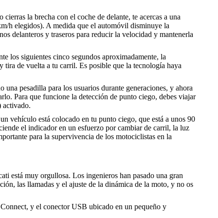
o cierras la brecha con el coche de delante, te acercas a una
0 km/h elegidos). A medida que el automóvil disminuye la
nos delanteros y traseros para reducir la velocidad y mantenerla
ante los siguientes cinco segundos aproximadamente, la
ira de vuelta a tu carril. Es posible que la tecnología haya
do una pesadilla para los usuarios durante generaciones, y ahora
rlo. Para que funcione la detección de punto ciego, debes viajar
 activado.
i un vehículo está colocado en tu punto ciego, que está a unos 90
ciende el indicador en un esfuerzo por cambiar de carril, la luz
ortante para la supervivencia de los motociclistas en la
cati está muy orgullosa. Los ingenieros han pasado una gran
ción, las llamadas y el ajuste de la dinámica de la moto, y no os
ati Connect, y el conector USB ubicado en un pequeño y