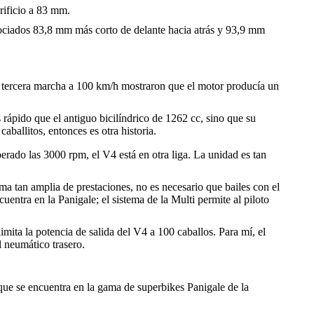
rificio a 83 mm.
asociados 83,8 mm más corto de delante hacia atrás y 93,9 mm
de tercera marcha a 100 km/h mostraron que el motor producía un
ápido que el antiguo bicilíndrico de 1262 cc, sino que su
aballitos, entonces es otra historia.
ado las 3000 rpm, el V4 está en otra liga. La unidad es tan
a tan amplia de prestaciones, no es necesario que bailes con el
ntra en la Panigale; el sistema de la Multi permite al piloto
mita la potencia de salida del V4 a 100 caballos. Para mí, el
l neumático trasero.
que se encuentra en la gama de superbikes Panigale de la