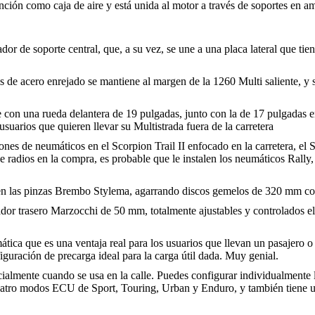
ción como caja de aire y está unida al motor a través de soportes en am
r de soporte central, que, a su vez, se une a una placa lateral que tiene
is de acero enrejado se mantiene al margen de la 1260 Multi saliente, y 
 con una rueda delantera de 19 pulgadas, junto con la de 17 pulgadas en
arios que quieren llevar su Multistrada fuera de la carretera
iones de neumáticos en el Scorpion Trail II enfocado en la carretera, el 
e radios en la compra, es probable que le instalen los neumáticos Rally, 
ras en las pinzas Brembo Stylema, agarrando discos gemelos de 320 mm c
ador trasero Marzocchi de 50 mm, totalmente ajustables y controlados 
ica que es una ventaja real para los usuarios que llevan un pasajero o
figuración de precarga ideal para la carga útil dada. Muy genial.
cialmente cuando se usa en la calle. Puedes configurar individualmente 
cuatro modos ECU de Sport, Touring, Urban y Enduro, y también tiene u