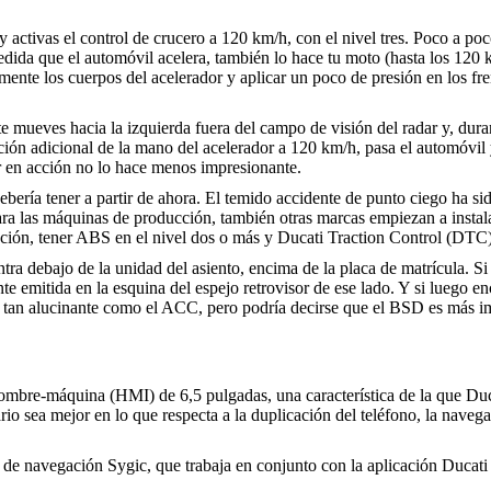
y activas el control de crucero a 120 km/h, con el nivel tres. Poco a poc
 medida que el automóvil acelera, también lo hace tu moto (hasta los 12
mente los cuerpos del acelerador y aplicar un poco de presión en los fre
te mueves hacia la izquierda fuera del campo de visión del radar y, dur
ón adicional de la mano del acelerador a 120 km/h, pasa el automóvil y t
ar en acción no lo hace menos impresionante.
ebería tener a partir de ahora. El temido accidente de punto ciego ha si
ara las máquinas de producción, también otras marcas empiezan a instala
ción, tener ABS en el nivel dos o más y Ducati Traction Control (DTC)
tra debajo de la unidad del asiento, encima de la placa de matrícula. S
nte emitida en la esquina del espejo retrovisor de ese lado. Y si luego en
 tan alucinante como el ACC, pero podría decirse que el BSD es más imp
 hombre-máquina (HMI) de 6,5 pulgadas, una característica de la que Du
io sea mejor en lo que respecta a la duplicación del teléfono, la navega
esa de navegación Sygic, que trabaja en conjunto con la aplicación Duc