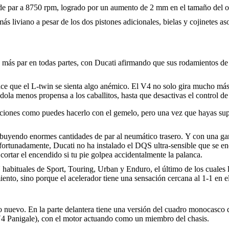
e par a 8750 rpm, logrado por un aumento de 2 mm en el tamaño del o
s liviano a pesar de los dos pistones adicionales, bielas y cojinetes 
ay más par en todas partes, con Ducati afirmando que sus rodamientos 
e que el L-twin se sienta algo anémico. El V4 no solo gira mucho más r
dola menos propensa a los caballitos, hasta que desactivas el control de c
iones como puedes hacerlo con el gemelo, pero una vez que hayas super
ribuyendo enormes cantidades de par al neumático trasero. Y con una gam
tunadamente, Ducati no ha instalado el DQS ultra-sensible que se encue
ortar el encendido si tu pie golpea accidentalmente la palanca.
abituales de Sport, Touring, Urban y Enduro, el último de los cuales li
ento, sino porque el acelerador tiene una sensación cercana al 1-1 en e
lo nuevo. En la parte delantera tiene una versión del cuadro monocasco 
 V4 Panigale), con el motor actuando como un miembro del chasis.