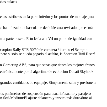
bas culatas.
 las estriberas en la parte inferior y los puntos de montaje para
se ha utilizado un basculante de doble cara revisado que es más
 la parte trasera. Esto le da a la V4 un punto de igualdad con
Scorpion Rally STR 50/50 de carretera / tierra o el Scorpion
pero si solo se queda pegado al asfalto, la Scorpion Trail II será
on Cornering ABS, para que sepas que tienes los mejores frenos.
electrónicamente por el algoritmo de evolución Ducati Skyhook
 grandes cantidades de equipaje. Simplemente suba y presione la
los parámetros de suspensión para usuario/usuario y pasajero
n Soft/Medium/El ajuste delantero y trasero más duro/duro al