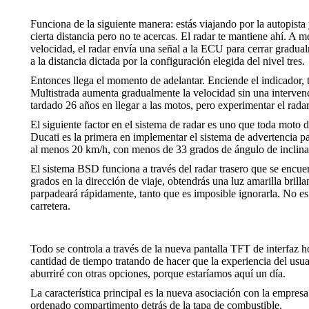
Funciona de la siguiente manera: estás viajando por la autopista 
cierta distancia pero no te acercas. El radar te mantiene ahí. A
velocidad, el radar envía una señal a la ECU para cerrar gradual
a la distancia dictada por la configuración elegida del nivel tres.
Entonces llega el momento de adelantar. Enciende el indicador, 
Multistrada aumenta gradualmente la velocidad sin una intervenci
tardado 26 años en llegar a las motos, pero experimentar el rad
El siguiente factor en el sistema de radar es uno que toda moto d
Ducati es la primera en implementar el sistema de advertencia p
al menos 20 km/h, con menos de 33 grados de ángulo de inclina
El sistema BSD funciona a través del radar trasero que se encuen
grados en la dirección de viaje, obtendrás una luz amarilla brilla
parpadeará rápidamente, tanto que es imposible ignorarla. No es
carretera.
Todo se controla a través de la nueva pantalla TFT de interfaz
cantidad de tiempo tratando de hacer que la experiencia del usuar
aburriré con otras opciones, porque estaríamos aquí un día.
La característica principal es la nueva asociación con la empr
ordenado compartimento detrás de la tapa de combustible.