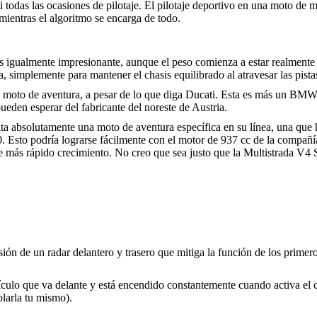
 todas las ocasiones de pilotaje. El pilotaje deportivo en una moto de 
 mientras el algoritmo se encarga de todo.
s igualmente impresionante, aunque el peso comienza a estar realmente 
a, simplemente para mantener el chasis equilibrado al atravesar las pista
ca moto de aventura, a pesar de lo que diga Ducati. Esta es más un BMW
eden esperar del fabricante del noreste de Austria.
a absolutamente una moto de aventura específica en su línea, una que ha
sto podría lograrse fácilmente con el motor de 937 cc de la compañía,
e más rápido crecimiento. No creo que sea justo que la Multistrada V4
sión de un radar delantero y trasero que mitiga la función de los prime
ículo que va delante y está encendido constantemente cuando activa el c
olarla tu mismo).