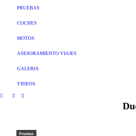
PRUEBAS
COCHES
MOTOS
ASESORAMIENTO VIAJES
GALERIA
VIDEOS
Search:
Facebook
Twitter
Duc
page
page
opens
opens
in
in
new
new
window
window
Pruebas