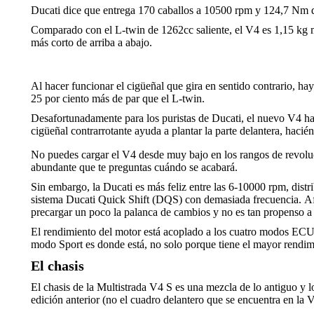
Ducati dice que entrega 170 caballos a 10500 rpm y 124,7 Nm d
Comparado con el L-twin de 1262cc saliente, el V4 es 1,15 kg má
más corto de arriba a abajo.
Al hacer funcionar el cigüeñal que gira en sentido contrario, h
25 por ciento más de par que el L-twin.
Desafortunadamente para los puristas de Ducati, el nuevo V4 hac
cigüeñal contrarrotante ayuda a plantar la parte delantera, hacién
No puedes cargar el V4 desde muy bajo en los rangos de revoluc
abundante que te preguntas cuándo se acabará.
Sin embargo, la Ducati es más feliz entre las 6-10000 rpm, dist
sistema Ducati Quick Shift (DQS) con demasiada frecuencia. Afor
precargar un poco la palanca de cambios y no es tan propenso a c
El rendimiento del motor está acoplado a los cuatro modos ECU h
modo Sport es donde está, no solo porque tiene el mayor rendimi
El chasis
El chasis de la Multistrada V4 S es una mezcla de lo antiguo y 
edición anterior (no el cuadro delantero que se encuentra en la