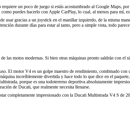
ro requiere un poco de juego si estás acostumbrado al Google Maps, por 
 como puedes hacerlo con Apple CarPlay, lo cual, al menos para mí, es 
de usar gracias a un joystick en el manillar izquierdo, de la misma 
atención durante días para estar al tanto, pero a simple vista, todo pare
 de las motos modernas. Si bien otras máquinas pronto saldrán con el si
el uso. El motor V4 es un golpe maestro de rendimiento, combinado con u
áquina increíblemente divertida y hace todo lo que dice en el paquete,
ultistrada, porque es una todoterreno deportiva absolutamente impresion
neación de Ducati, que realmente necesita llenarse.
estar completamente impresionado con la Ducati Multistrada V4 S de 2