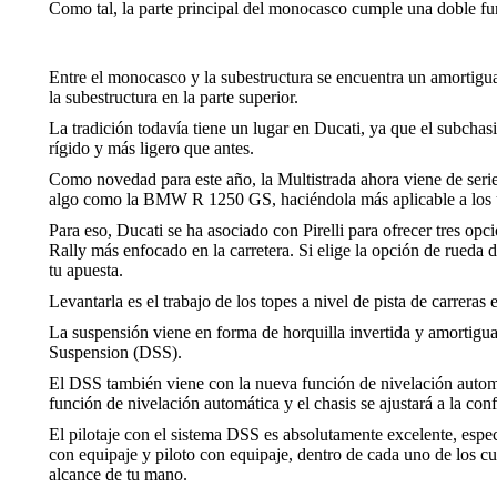
Como tal, la parte principal del monocasco cumple una doble fun
Entre el monocasco y la subestructura se encuentra un amortiguado
la subestructura en la parte superior.
La tradición todavía tiene un lugar en Ducati, ya que el subchas
rígido y más ligero que antes.
Como novedad para este año, la Multistrada ahora viene de serie
algo como la BMW R 1250 GS, haciéndola más aplicable a los usu
Para eso, Ducati se ha asociado con Pirelli para ofrecer tres opc
Rally más enfocado en la carretera. Si elige la opción de rueda d
tu apuesta.
Levantarla es el trabajo de los topes a nivel de pista de carre
La suspensión viene en forma de horquilla invertida y amortigu
Suspension (DSS).
El DSS también viene con la nueva función de nivelación automát
función de nivelación automática y el chasis se ajustará a la con
El pilotaje con el sistema DSS es absolutamente excelente, espe
con equipaje y piloto con equipaje, dentro de cada uno de los 
alcance de tu mano.