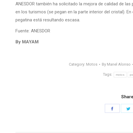
ANESDOR también ha solicitado la mejora de calidad de las 
en los turismos (se pegan en la parte interior del cristal). En 
pegatina está resultando escasa.
Fuente: ANESDOR
By MAYAM
Category:
Motos
By
Manel Alonso
Tags:
motos
p
Share
Share
S
on
o
Faceboo
T