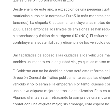
que se cree o incorporándolas la ECO.
Desde enero de este año, a excepción de una pequeña cuota
matriculan cumplen la normativa Euro5, la más moderna para
turismos). La etiqueta C actualmente incluye a las motos de
2006. Desde entonces, los límites de emisiones se han red
hidrocarburos y óxidos de nitrógeno (HC+NOx). El esfuerzo 
contribuye a la sostenibilidad y eficiencia de los vehículos 
Dar facilidades de acceso a las ciudades a los vehículos más 
también un impacto en la seguridad vial, ya que las motos
El Gobierno aun no ha decidido cómo será esta reforma en la 
Dirección General de Tráfico públicamente es que las etiquet
vehículo y no lo serán si la empeoran. Por tanto, quienes c
una nueva etiqueta mejorada tras la actualización. Esto es 
Algunos clientes están retrasando la compra de una moto 
contar con una etiqueta mejor, sin embargo, esta espera no 