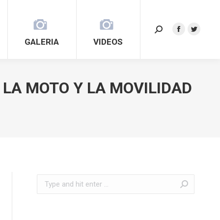
Search:
Facebook
Twitter
GALERIA
VIDEOS
page
page
opens
opens
in
in
 LA MOTO Y LA MOVILIDAD
new
new
window
window
Search: