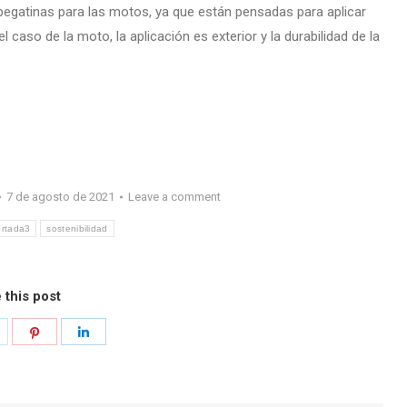
pegatinas para las motos, ya que están pensadas para aplicar
el caso de la moto, la aplicación es exterior y la durabilidad de la
7 de agosto de 2021
Leave a comment
ortada3
sostenibilidad
 this post
hare
Share
Share
n
on
on
k
witter
Pinterest
LinkedIn