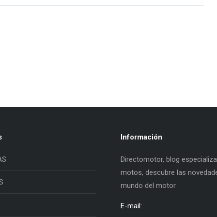
s
Información
AS
Directomotor, blog especializ
motos, descubre las novedade
S
mundo del motor.
E-mail: