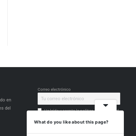
Correo electrónico
ado en
s del
He leído y acepto la política de privacidad
What do you like about this page?