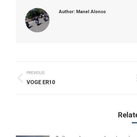
Author:
Manel Alonso
Post
PREVIOUS
navigation
Previous
VOGE ER10
post:
Relat