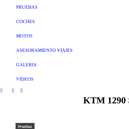
PRUEBAS
COCHES
MOTOS
ASESORAMIENTO VIAJES
GALERIA
VIDEOS
Search:
Facebook
Twitter
KTM 1290 
page
page
opens
opens
in
in
new
new
window
window
Pruebas