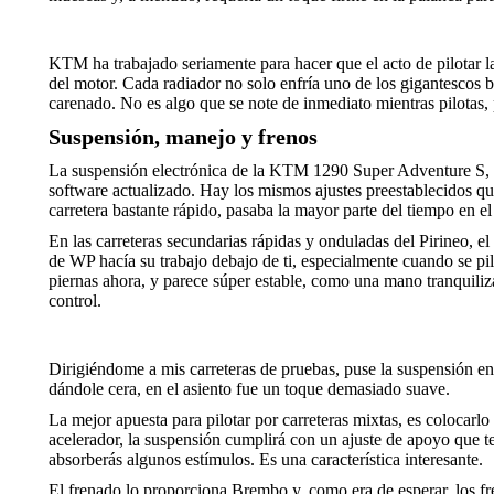
KTM ha trabajado seriamente para hacer que el acto de pilotar l
del motor. Cada radiador no solo enfría uno de los gigantescos bar
carenado. No es algo que se note de inmediato mientras pilotas, 
Suspensión, manejo y frenos
La suspensión electrónica de la KTM 1290 Super Adventure S, si
software actualizado. Hay los mismos ajustes preestablecidos qu
carretera bastante rápido, pasaba la mayor parte del tiempo en
En las carreteras secundarias rápidas y onduladas del Pirineo, 
de WP hacía su trabajo debajo de ti, especialmente cuando se pil
piernas ahora, y parece súper estable, como una mano tranquiliz
control.
Dirigiéndome a mis carreteras de pruebas, puse la suspensión en
dándole cera, en el asiento fue un toque demasiado suave.
La mejor apuesta para pilotar por carreteras mixtas, es colocarl
acelerador, la suspensión cumplirá con un ajuste de apoyo que t
absorberás algunos estímulos. Es una característica interesante.
El frenado lo proporciona Brembo y, como era de esperar, los f