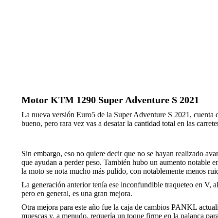
Motor KTM 1290 Super Adventure S 2021
La nueva versión Euro5 de la Super Adventure S 2021, cuenta co
bueno, pero rara vez vas a desatar la cantidad total en las carret
Sin embargo, eso no quiere decir que no se hayan realizado avan
que ayudan a perder peso. También hubo un aumento notable en 
la moto se nota mucho más pulido, con notablemente menos ruido
La generación anterior tenía ese inconfundible traqueteo en V, a
pero en general, es una gran mejora.
Otra mejora para este año fue la caja de cambios PANKL actualiz
muescas y, a menudo, requería un toque firme en la palanca par