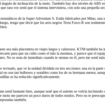
el ángulo de inclinación de la moto. También hay dos niveles de ABS en l
ue rara vez sentí que el sistema interviniera, con solo una pequeña secc
neumáticos de la Super Adventure S. Están fabricados por Mitas, una e
mbargo, tengo que decir que los aros negros Terra Force-R son realment
 bien.
oto sea más placentera en viajes largos y calurosos. KTM también ha in
ecario para que un culin como el mío la montara, y parece que el equi
es. No se nota de inmediato cuando te sientas en él, pero me sentí más 
e revisado, que ve la unidad dividida en tres secciones: una en la part
al no son tan bulbosos y notables como los de su hermana menor, aunqu
dillas se ha reducido significativamente.
 me sentí bastante bien, aunque noté que el asiento se volvía incómodo d
 de moto me parecen un poco duros de todos modos. Pero no te preocupe
corporadas también.