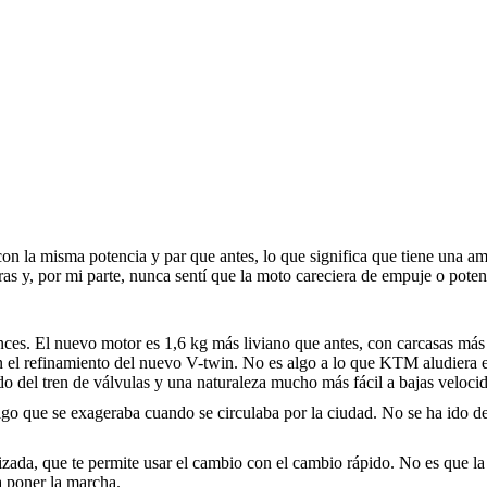
n la misma potencia y par que antes, lo que significa que tiene una a
eras y, por mi parte, nunca sentí que la moto careciera de empuje o poten
ces. El nuevo motor es 1,6 kg más liviano que antes, con carcasas más
el refinamiento del nuevo V-twin. No es algo a lo que KTM aludiera 
 del tren de válvulas y una naturaleza mucho más fácil a bajas veloci
lgo que se exageraba cuando se circulaba por la ciudad. No se ha ido de
ada, que te permite usar el cambio con el cambio rápido. No es que la 
a poner la marcha.