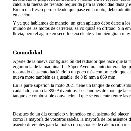
calcula la fuerza de frenado requerida para la velocidad dada y 
En un día fresco pero soleado que pasé en la moto, debo admitir q
en acción.
Y ya que hablamos de manejo, un gran aplauso debe darse a los 
mundo de las motos de carretera, salvo quizá en offroad. Sin e
lluvia, pero el agarre en seco fue excelente y también giran muy
Comodidad
Aparte de la nueva configuración del radiador que hace que la m
ergonomía de la máquina. La Súper Aventura anterior era algo pr
recortado el asiento haciéndolo un poco más contorneado que ant
nueva moto también es ajustable, de 849 mm a 869 mm
En la parte superior, la moto 2021 tiene un tanque de combustibl
cada lado, como la 890 Adventure. Los tanques de montaje later
tanque de combustible convencional que se encuentra entre las ro
Después de un día completo y frenético en el asiento del placer,
como la mayoría de vosotros sabéis, la mayoría de los asientos
asiento diferentes para la moto, con opciones de calefacción in