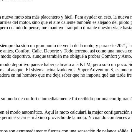
a nueva moto sea más placentero y fácil. Para ayudar en esto, la nueva
riles del motor, sino que el aire caliente también es alejado del piloto 
pero cuando lo pensé, me mantuve tranquilo durante nuestro viaje bastan
empre ha sido un gran punto de venta de la moto, y para este 2021, la
e antes, Confort, Calle, Deporte y Todo terreno, así como una nueva c
 el modo deportivo, aunque también me obligué a probar Comfort y Auto.
el modo deportivo parece haber calmado a la KTM, pero solo un poco. Se 
ota al ataque. El sistema actualizado en la Super Adventure S, es mucho 
adora en mi hombro que me deja saber que no importa qué tan tarde frene
 su modo de confort e inmediatamente fui recibido por una configuració
o en el modo automático. Aquí la moto calculará la mejor configuración e
e permite sacar el máximo provecho de la moto. Y cuando comiences a re
renos son extremadamente fuertes con una sensación de palanca sólida. 