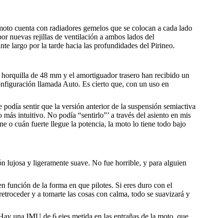
 moto cuenta con radiadores gemelos que se colocan a cada lado
por nuevas rejillas de ventilación a ambos lados del
te largo por la tarde hacia las profundidades del Pirineo.
 horquilla de 48 mm y el amortiguador trasero han recibido un
onfiguración llamada Auto. Es cierto que, con un uso en
podía sentir que la versión anterior de la suspensión semiactiva
más intuitivo. No podía “sentirlo”’ a través del asiento en mis
 o cuán fuerte llegue la potencia, la moto lo tiene todo bajo
n lujosa y ligeramente suave. No fue horrible, y para alguien
n función de la forma en que pilotes. Si eres duro con el
troceder y a tomarte las cosas con calma, todo se suavizará y
Hay una IMU de 6 ejes metida en las entrañas de la moto, que