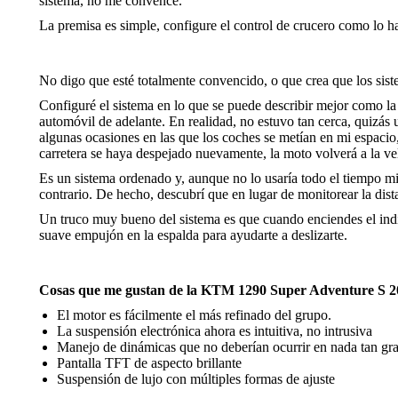
sistema, no me convence.
La premisa es simple, configure el control de crucero como lo ha
No digo que esté totalmente convencido, o que crea que los sis
Configuré el sistema en lo que se puede describir mejor como la
automóvil de adelante. En realidad, no estuvo tan cerca, quizá
algunas ocasiones en las que los coches se metían en mi espacio
carretera se haya despejado nuevamente, la moto volverá a la vel
Es un sistema ordenado y, aunque no lo usaría todo el tiempo mie
contrario. De hecho, descubrí que en lugar de monitorear la dist
Un truco muy bueno del sistema es que cuando enciendes el indi
suave empujón en la espalda para ayudarte a deslizarte.
Cosas que me gustan de la KTM 1290 Super Adventure S 2
El motor es fácilmente el más refinado del grupo.
La suspensión electrónica ahora es intuitiva, no intrusiva
Manejo de dinámicas que no deberían ocurrir en nada tan gr
Pantalla TFT de aspecto brillante
Suspensión de lujo con múltiples formas de ajuste