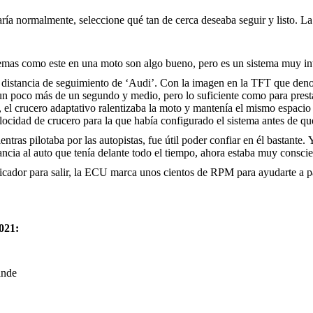
ría normalmente, seleccione qué tan de cerca deseaba seguir y listo. L
temas como este en una moto son algo bueno, pero es un sistema muy in
 distancia de seguimiento de ‘Audi’. Con la imagen en la TFT que denot
s un poco más de un segundo y medio, pero lo suficiente como para pres
, el crucero adaptativo ralentizaba la moto y mantenía el mismo espacio
ocidad de crucero para la que había configurado el sistema antes de que 
ntras pilotaba por las autopistas, fue útil poder confiar en él bastante
ancia al auto que tenía delante todo el tiempo, ahora estaba muy consci
cador para salir, la ECU marca unos cientos de RPM para ayudarte a pas
021:
ande