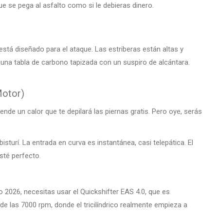
ue se pega al asfalto como si le debieras dinero.
r está diseñado para el ataque. Las estriberas están altas y
s una tabla de carbono tapizada con un suspiro de alcántara.
Motor)
rende un calor que te depilará las piernas gratis. Pero oye, serás
isturí. La entrada en curva es instantánea, casi telepática. El
sté perfecto.
 2026, necesitas usar el Quickshifter EAS 4.0, que es
e las 7000 rpm, donde el tricilíndrico realmente empieza a