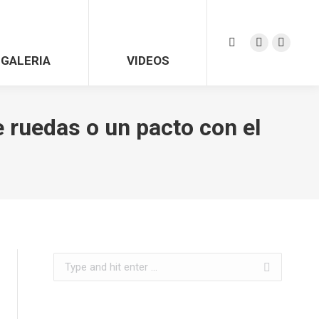
Search:
Facebook
Twitter
GALERIA
VIDEOS
page
page
opens
opens
in
in
 ruedas o un pacto con el
new
new
window
window
Search: