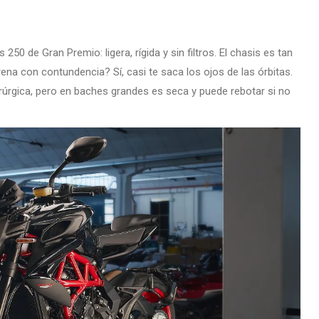
0 de Gran Premio: ligera, rígida y sin filtros. El chasis es tan
rena con contundencia? Sí, casi te saca los ojos de las órbitas.
rúrgica, pero en baches grandes es seca y puede rebotar si no