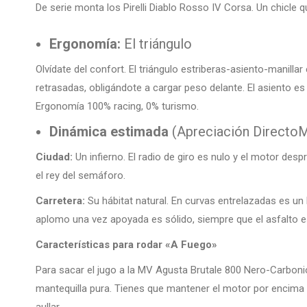
De serie monta los Pirelli Diablo Rosso IV Corsa. Un chicle q
Ergonomía:
El triángulo
Olvídate del confort. El triángulo estriberas-asiento-manilla
retrasadas, obligándote a cargar peso delante. El asiento e
Ergonomía 100% racing, 0% turismo.
Dinámica estimada
(Apreciación Directo
Ciudad:
Un infierno. El radio de giro es nulo y el motor desp
el rey del semáforo.
Carretera:
Su hábitat natural. En curvas entrelazadas es un b
aplomo una vez apoyada es sólido, siempre que el asfalto e
Características para rodar «A Fuego»
Para sacar el jugo a la MV Agusta Brutale 800 Nero-Carbonio
mantequilla pura. Tienes que mantener el motor por encima d