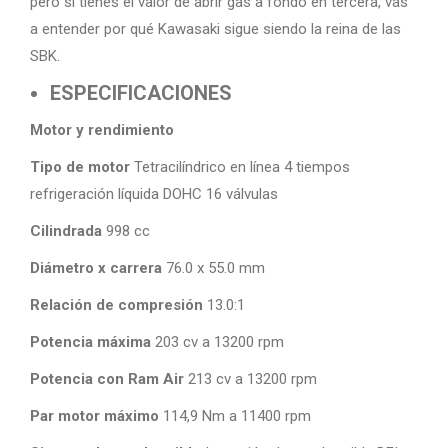
pero si tienes el valor de abrir gas a fondo en tercera, vas
a entender por qué Kawasaki sigue siendo la reina de las
SBK.
ESPECIFICACIONES
Motor y rendimiento
Tipo de motor
Tetracilíndrico en línea 4 tiempos
refrigeración líquida DOHC 16 válvulas
Cilindrada
998 cc
Diámetro x carrera
76.0 x 55.0 mm
Relación de compresión
13.0:1
Potencia máxima
203 cv a 13200 rpm
Potencia con Ram Air
213 cv a 13200 rpm
Par motor máximo
114,9 Nm a 11400 rpm