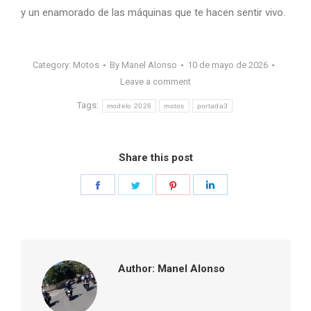
y un enamorado de las máquinas que te hacen sentir vivo.
Category:
Motos
By
Manel Alonso
10 de mayo de 2026
Leave a comment
Tags:
modelo 2026
motos
portada3
Share this post
Share
Share
Share
Share
on
on
on
on
Facebook
Twitter
Pinterest
LinkedIn
Author:
Manel Alonso