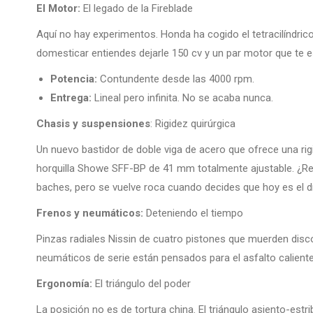
El Motor:
El legado de la Fireblade
Aquí no hay experimentos. Honda ha cogido el tetracilíndric
domesticar entiendes dejarle 150 cv y un par motor que te e
Potencia:
Contundente desde las 4000 rpm.
Entrega:
Lineal pero infinita. No se acaba nunca.
Chasis y suspensiones
: Rigidez quirúrgica
Un nuevo bastidor de doble viga de acero que ofrece una ri
horquilla Showe SFF-BP de 41 mm totalmente ajustable. ¿R
baches, pero se vuelve roca cuando decides que hoy es el día
Frenos y neumáticos:
Deteniendo el tiempo
Pinzas radiales Nissin de cuatro pistones que muerden dis
neumáticos de serie están pensados para el asfalto caliente,
Ergonomía:
El triángulo del poder
La posición no es de tortura china. El triángulo asiento-est