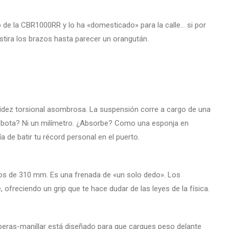
o de la CBR1000RR y lo ha «domesticado» para la calle… si por
stira los brazos hasta parecer un orangután.
gidez torsional asombrosa. La suspensión corre a cargo de una
ebota? Ni un milímetro. ¿Absorbe? Como una esponja en
 de batir tu récord personal en el puerto.
cos de 310 mm. Es una frenada de «un solo dedo». Los
 ofreciendo un grip que te hace dudar de las leyes de la física.
riberas-manillar está diseñado para que cargues peso delante