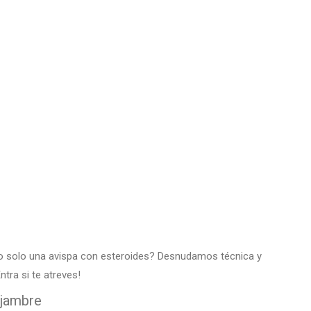
a o solo una avispa con esteroides? Desnudamos técnica y
tra si te atreves!
njambre