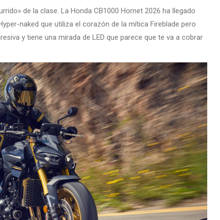
rrido» de la clase. La Honda CB1000 Hornet 2026 ha llegado
yper-naked que utiliza el corazón de la mítica Fireblade pero
esiva y tiene una mirada de LED que parece que te va a cobrar