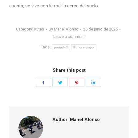
cuenta, se vive con la rodilla cerca del suelo.
Category:
Rutas
By
Manel Alonso
26 de junio de 2026
Leave a comment
Tags:
portada3
Rutas y viajes
Share this post
Share
Share
Share
Share
on
on
on
on
Facebook
Twitter
Pinterest
LinkedIn
Author:
Manel Alonso