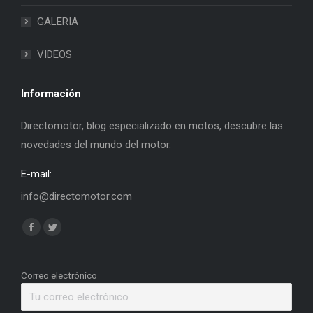
GALERIA
VIDEOS
Información
Directomotor, blog especializado en motos, descubre las
novedades del mundo del motor.
E-mail:
info@directomotor.com
Find us on:
Facebook
Twitter
page
page
opens
opens
Correo electrónico
in
in
new
new