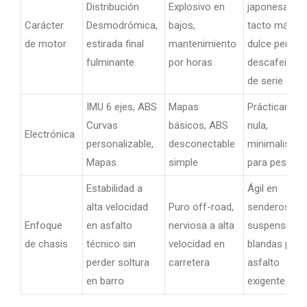
Distribución
Explosivo en
japonesa,
Carácter
Desmodrómica,
bajos,
tacto más
de motor
estirada final
mantenimiento
dulce pero
fulminante
por horas
descafeinad
de serie
IMU 6 ejes, ABS
Mapas
Prácticamen
Curvas
básicos, ABS
nula,
Electrónica
personalizable,
desconectable
minimalista
Mapas
simple
para peso
Estabilidad a
Ágil en
alta velocidad
Puro off-road,
senderos,
Enfoque
en asfalto
nerviosa a alta
suspensione
de chasis
técnico sin
velocidad en
blandas para
perder soltura
carretera
asfalto
en barro
exigente