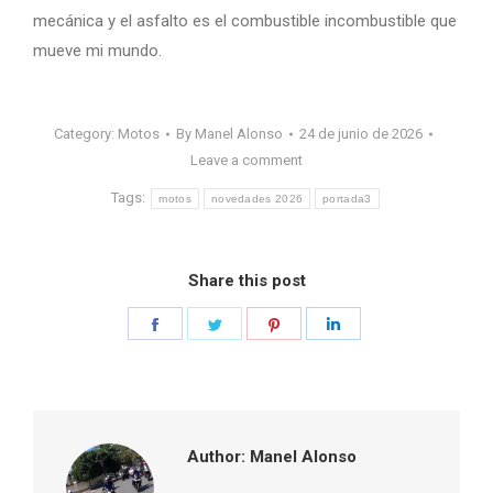
mecánica y el asfalto es el combustible incombustible que
mueve mi mundo.
Category:
Motos
By
Manel Alonso
24 de junio de 2026
Leave a comment
Tags:
motos
novedades 2026
portada3
Share this post
Share
Share
Share
Share
on
on
on
on
Facebook
Twitter
Pinterest
LinkedIn
Author:
Manel Alonso