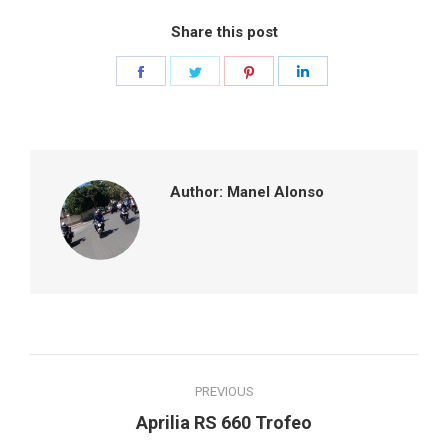
Share this post
Share
Share
Share
Share
on
on
on
on
Facebook
Twitter
Pinterest
LinkedIn
Author:
Manel Alonso
Post
PREVIOUS
navigation
Previous
Aprilia RS 660 Trofeo
post: