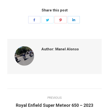
Share this post
Share
Share
Share
Share
on
on
on
on
Facebook
Twitter
Pinterest
LinkedIn
Author:
Manel Alonso
Post
PREVIOUS
navigation
Previous
Royal Enfield Super Meteor 650 – 2023