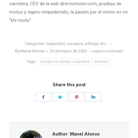
carretera, CEO de la web directomotor.com, pruebas de
motos y viajero empedernido, la pasión por el motor es mi
”life motiv”.
Categories:
Seguridad, consejos, pilotaje, etc...
By
Manel Alonso
25 de marzo de 2026
Leave a comment
Tags:
consejos de pilotaje y seguridad
portada3
Share this post
Share
Share
Share
Share
on
on
on
on
Facebook
Twitter
Pinterest
LinkedIn
Author:
Manel Alonso