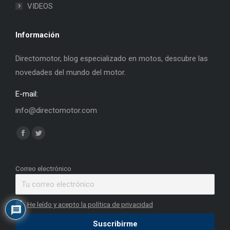
VIDEOS
Información
Directomotor, blog especializado en motos, descubre las
novedades del mundo del motor.
E-mail:
info@directomotor.com
Find us on:
Facebook
Twitter
page
page
opens
opens
Correo electrónico
in
in
new
new
He leído y acepto la política de privacidad
window
window