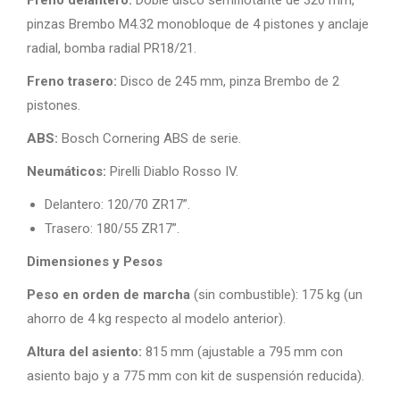
Freno delantero:
Doble disco semiflotante de 320 mm,
pinzas Brembo M4.32 monobloque de 4 pistones y anclaje
radial, bomba radial PR18/21.
Freno trasero:
Disco de 245 mm, pinza Brembo de 2
pistones.
ABS:
Bosch Cornering ABS de serie.
Neumáticos:
Pirelli Diablo Rosso IV.
Delantero: 120/70 ZR17”.
Trasero: 180/55 ZR17”.
Dimensiones y Pesos
Peso en orden de marcha
(sin combustible): 175 kg (un
ahorro de 4 kg respecto al modelo anterior).
Altura del asiento:
815 mm (ajustable a 795 mm con
asiento bajo y a 775 mm con kit de suspensión reducida).