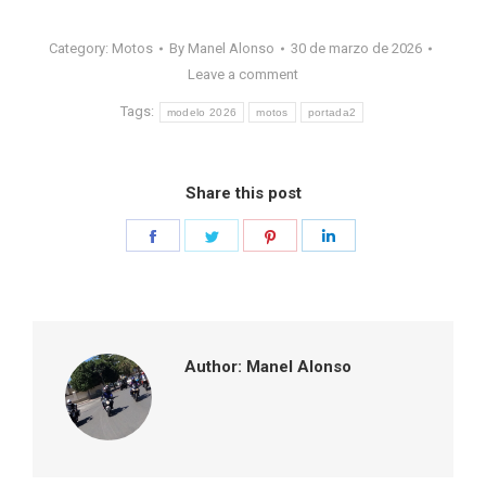
Category:
Motos
By
Manel Alonso
30 de marzo de 2026
Leave a comment
Tags:
modelo 2026
motos
portada2
Share this post
Share
Share
Share
Share
on
on
on
on
Facebook
Twitter
Pinterest
LinkedIn
Author:
Manel Alonso