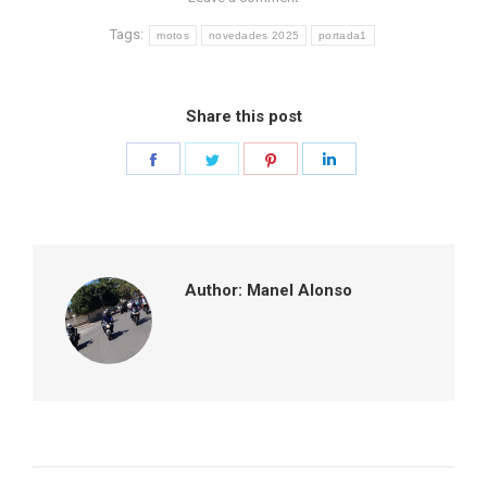
Tags:
motos
novedades 2025
portada1
Share this post
Share
Share
Share
Share
on
on
on
on
Facebook
Twitter
Pinterest
LinkedIn
Author:
Manel Alonso