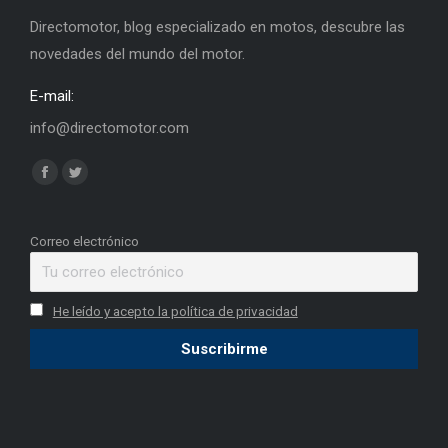
Directomotor, blog especializado en motos, descubre las
novedades del mundo del motor.
E-mail:
info@directomotor.com
Find us on:
Facebook
Twitter
page
page
opens
opens
Correo electrónico
in
in
new
new
He leído y acepto la política de privacidad
window
window