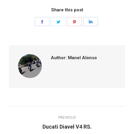
Share this post
Share
Share
Share
Share
on
on
on
on
Facebook
Twitter
Pinterest
LinkedIn
Author:
Manel Alonso
Post
PREVIOUS
navigation
Previous
Ducati Diavel V4 RS.
post: