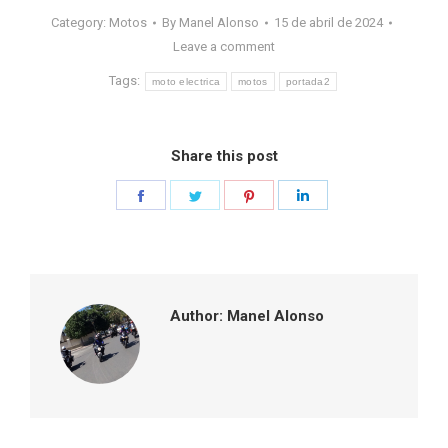
Category:
Motos
By
Manel Alonso
15 de abril de 2024
Leave a comment
Tags:
moto electrica
motos
portada2
Share this post
Share
Share
Share
Share
on
on
on
on
Facebook
Twitter
Pinterest
LinkedIn
Author:
Manel Alonso