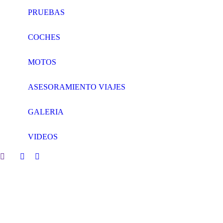
PRUEBAS
COCHES
MOTOS
ASESORAMIENTO VIAJES
GALERIA
VIDEOS
Search:
Facebook
Twitter
page
page
opens
opens
in
in
new
new
window
window