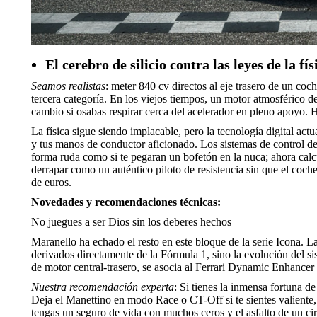
El cerebro de silicio contra las leyes de la fís
Seamos realistas
: meter 840 cv directos al eje trasero de un coc
tercera categoría. En los viejos tiempos, un motor atmosférico de 
cambio si osabas respirar cerca del acelerador en pleno apoyo. 
La física sigue siendo implacable, pero la tecnología digital act
y tus manos de conductor aficionado. Los sistemas de control de 
forma ruda como si te pegaran un bofetón en la nuca; ahora calc
derrapar como un auténtico piloto de resistencia sin que el coch
de euros.
Novedades y recomendaciones técnicas:
No juegues a ser Dios sin los deberes hechos
Maranello ha echado el resto en este bloque de la serie Icona. 
derivados directamente de la Fórmula 1, sino la evolución del 
de motor central-trasero, se asocia al Ferrari Dynamic Enhance
Nuestra recomendación experta
: Si tienes la inmensa fortuna de
Deja el Manettino en modo Race o CT-Off si te sientes valiente
tengas un seguro de vida con muchos ceros y el asfalto de un ci