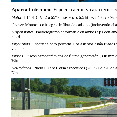
Apartado técnico:
Especificación y característi
Motor:
F140HC V12 a 65° atmosférico, 6,5 litros, 840 cv a 9250 
Chasis:
Monocasco íntegro de fibra de carbono (incluyendo el a
Suspensiones:
Paralelogramo deformable en ambos ejes con amor
rápida.
Ergonomía:
Espartana pero perfecta. Los asientos están fijados d
volante.
Frenos:
Discos carbocerámicos de última generación (398 mm de
Wire.
Neumáticos:
Pirelli P Zero Corsa específicos (265/30 ZR20 dela
Nm.