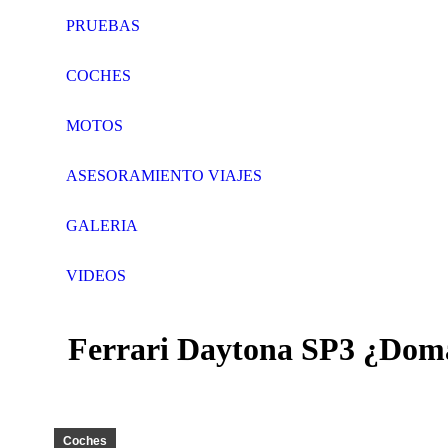
PRUEBAS
COCHES
MOTOS
ASESORAMIENTO VIAJES
GALERIA
VIDEOS
Search:
Facebook
Twitter
Ferrari Daytona SP3 ¿Domar
page
page
opens
opens
in
in
new
new
window
window
Coches