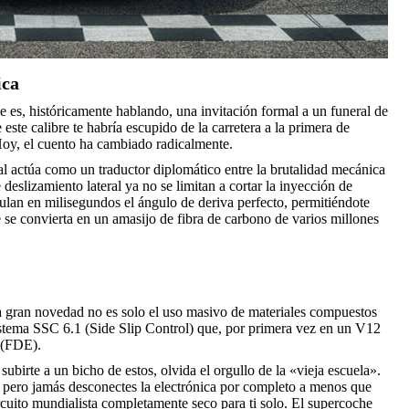
ica
he es, históricamente hablando, una invitación formal a un funeral de
este calibre te habría escupido de la carretera a la primera de
Hoy, el cuento ha cambiado radicalmente.
ual actúa como un traductor diplomático entre la brutalidad mecánica
deslizamiento lateral ya no se limitan a cortar la inyección de
ulan en milisegundos el ángulo de deriva perfecto, permitiéndote
e se convierta en un amasijo de fibra de carbono de varios millones
La gran novedad no es solo el uso masivo de materiales compuestos
sistema SSC 6.1 (Side Slip Control) que, por primera vez en un V12
r (FDE).
 subirte a un bicho de estos, olvida el orgullo de la «vieja escuela».
, pero jamás desconectes la electrónica por completo a menos que
rcuito mundialista completamente seco para ti solo. El supercoche