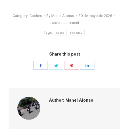
Category:
Coches
By
Manel Alonso
30 de mayo de 2026
Leave a comment
Tags:
coche
portada3
Share this post
Share
Share
Share
Share
on
on
on
on
Facebook
Twitter
Pinterest
LinkedIn
Author:
Manel Alonso