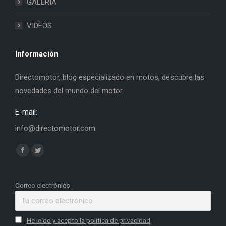
GALERIA
VIDEOS
Información
Directomotor, blog especializado en motos, descubre las
novedades del mundo del motor.
E-mail:
info@directomotor.com
Find us on:
Facebook
Twitter
page
page
opens
opens
Correo electrónico
in
in
new
new
He leído y acepto la política de privacidad
window
window