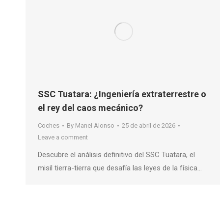
SSC Tuatara: ¿Ingeniería extraterrestre o
el rey del caos mecánico?
Coches
By
Manel Alonso
25 de abril de 2026
Leave a comment
Descubre el análisis definitivo del SSC Tuatara, el
misil tierra-tierra que desafía las leyes de la física…