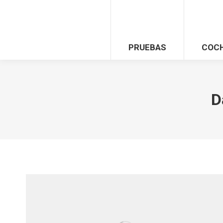
PRUEBAS
COC
D