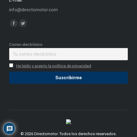
E-mail:
info@directomotor.com
Find us on:
Facebook
Twitter
page
page
opens
opens
Correo electrónico
in
in
new
new
He leído y acepto la política de privacidad
window
window
© 2026 Directomotor. Todos los derechos reservados.