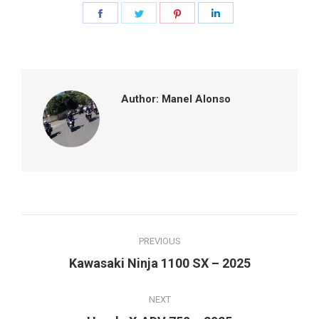
Share
Share
Share
Share
on
on
on
on
Facebook
Twitter
Pinterest
LinkedIn
Author:
Manel Alonso
Post
PREVIOUS
navigation
Previous
Kawasaki Ninja 1100 SX – 2025
post:
NEXT