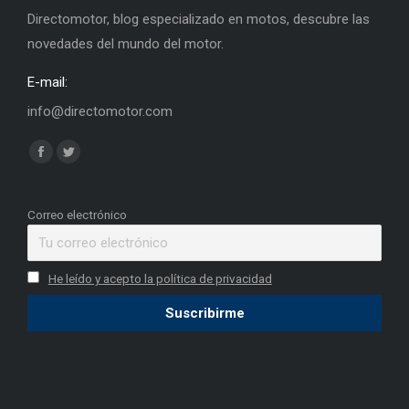
Directomotor, blog especializado en motos, descubre las
novedades del mundo del motor.
E-mail:
info@directomotor.com
Find us on:
Facebook
Twitter
page
page
opens
opens
Correo electrónico
in
in
new
new
He leído y acepto la política de privacidad
window
window