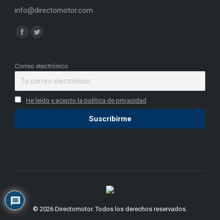
info@directomotor.com
Find us on:
Facebook
Twitter
page
page
opens
opens
Correo electrónico
in
in
new
new
He leído y acepto la política de privacidad
window
window
© 2026 Directomotor. Todos los derechos reservados.