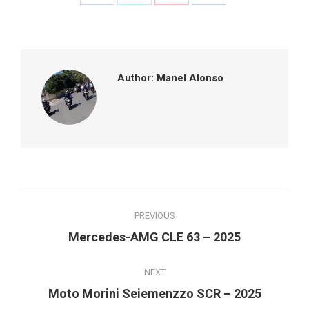
on
on
on
on
Facebook
Twitter
Pinterest
LinkedIn
Author:
Manel Alonso
Post
PREVIOUS
navigation
Previous
Mercedes-AMG CLE 63 – 2025
post:
NEXT
Next
Moto Morini Seiemenzzo SCR – 2025