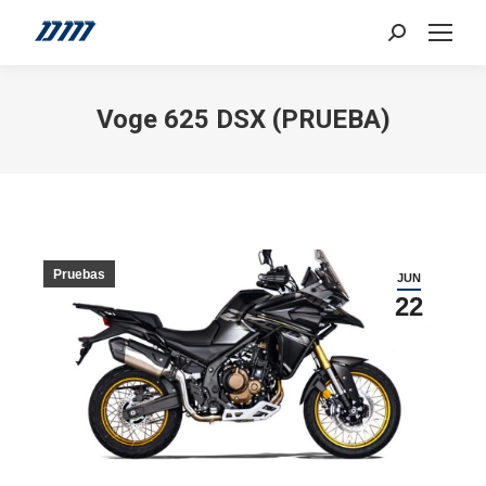
Search:
Voge 625 DSX (PRUEBA)
Pruebas
JUN
22