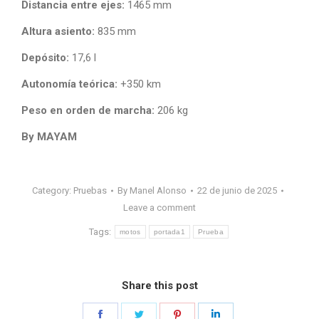
Distancia entre ejes:
1465 mm
Altura asiento:
835 mm
Depósito:
17,6 l
Autonomía teórica:
+350 km
Peso en orden de marcha:
206 kg
By MAYAM
Category:
Pruebas
By
Manel Alonso
22 de junio de 2025
Leave a comment
Tags:
motos
portada1
Prueba
Share this post
Share
Share
Share
Share