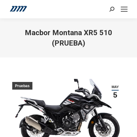
Search:
Macbor Montana XR5 510
(PRUEBA)
Pruebas
MAY
5