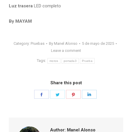
Luz trasera
LED completo
By MAYAM
Category:
Pruebas
By
Manel Alonso
5 de mayo de 2025
Leave a comment
Tags:
motos
portada3
Prueba
Share this post
Share
Share
Share
Share
on
on
on
on
Facebook
Twitter
Pinterest
LinkedIn
Author:
Manel Alonso