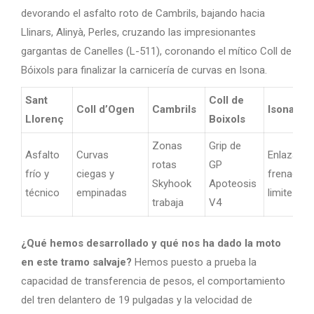
devorando el asfalto roto de Cambrils, bajando hacia
Llinars, Alinyà, Perles, cruzando las impresionantes
gargantas de Canelles (L-511), coronando el mítico Coll de
Bóixols para finalizar la carnicería de curvas en Isona.
Sant
Coll de
Coll d’Ogen
Cambrils
Isona
Llorenç
Boixols
Zonas
Grip de
Asfalto
Curvas
Enlaza
rotas
GP
frío y
ciegas y
frenadas 
Skyhook
Apoteosis
técnico
empinadas
limite
trabaja
V4
¿Qué hemos desarrollado y qué nos ha dado la moto
en este tramo salvaje?
Hemos puesto a prueba la
capacidad de transferencia de pesos, el comportamiento
del tren delantero de 19 pulgadas y la velocidad de