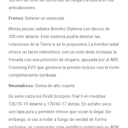
500 km del tirón sin síntomas de fatiga mecánica en tus
articulaciones.
Frenos:
Detener un asteroide
Monta pinzas radiales Brembo Stylema con discos de
330 mm delante. Este sistema podría detener las
rotaciones de la Tierra si se lo propusiera. La bomba radial
ofrece un tacto milimétrico: con un solo dedo modulas la
frenada con una precisión de cirujano, apoyada por el ABS
Cornering EVO que gestiona la presión incluso con la moto
completamente tumbada.
Neumáticos:
Goma de alto copete
De serie calza los Pirelli Scorpion Trail II en medidas
120/70-19 delante y 170/60-17 detrás. En asfalto seco
son lapa pura y permiten ritmos que rozan lo ilegal. Sin
embargo, si vas a rodar a fuego de verdad de forma
exclusiva, un compuesto más asfáltico potenciará su ADN