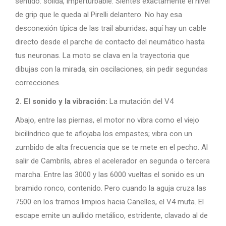
sentido: sólida, imperturbable. Sientes exactamente el nivel
de grip que le queda al Pirelli delantero. No hay esa
desconexión típica de las trail aburridas; aquí hay un cable
directo desde el parche de contacto del neumático hasta
tus neuronas. La moto se clava en la trayectoria que
dibujas con la mirada, sin oscilaciones, sin pedir segundas
correcciones.
2. El sonido y la vibración:
La mutación del V4
Abajo, entre las piernas, el motor no vibra como el viejo
bicilíndrico que te aflojaba los empastes; vibra con un
zumbido de alta frecuencia que se te mete en el pecho. Al
salir de Cambrils, abres el acelerador en segunda o tercera
marcha. Entre las 3000 y las 6000 vueltas el sonido es un
bramido ronco, contenido. Pero cuando la aguja cruza las
7500 en los tramos limpios hacia Canelles, el V4 muta. El
escape emite un aullido metálico, estridente, clavado al de