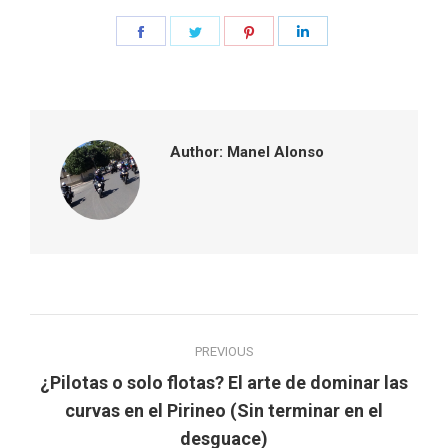
Share
Share
Share
Share
on
on
on
on
Facebook
Twitter
Pinterest
LinkedIn
Author:
Manel Alonso
Post
PREVIOUS
navigation
¿Pilotas o solo flotas? El arte de dominar las
Previous
curvas en el Pirineo (Sin terminar en el
post:
desguace)