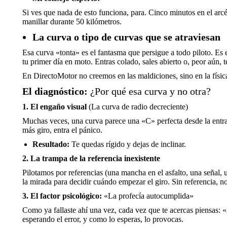
Si ves que nada de esto funciona, para. Cinco minutos en el arc
manillar durante 50 kilómetros.
La curva o tipo de curvas que se atraviesan
Esa curva «tonta» es el fantasma que persigue a todo piloto. Es 
tu primer día en moto. Entras colado, sales abierto o, peor aún,
En DirectoMotor no creemos en las maldiciones, sino en la física
El diagnóstico:
¿Por qué esa curva y no otra?
1. El engaño visual
(La curva de radio decreciente)
Muchas veces, una curva parece una «C» perfecta desde la entrada
más giro, entra el pánico.
Resultado:
Te quedas rígido y dejas de inclinar.
2. La trampa de la referencia inexistente
Pilotamos por referencias (una mancha en el asfalto, una señal, 
la mirada para decidir cuándo empezar el giro. Sin referencia, n
3. El factor psicológico:
«La profecía autocumplida»
Como ya fallaste ahí una vez, cada vez que te acercas piensas: 
esperando el error, y como lo esperas, lo provocas.