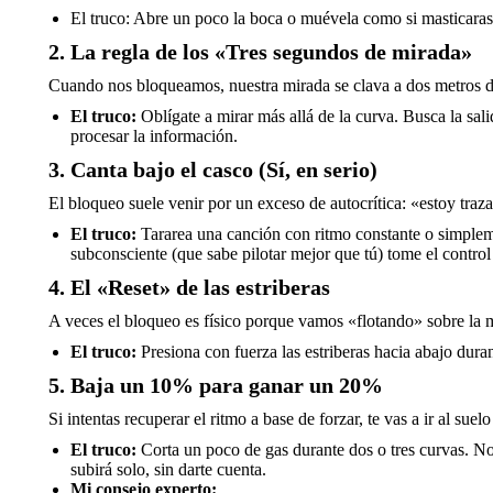
El truco: Abre un poco la boca o muévela como si masticaras 
2. La regla de los «Tres segundos de mirada»
Cuando nos bloqueamos, nuestra mirada se clava a dos metros de 
El truco:
Oblígate a mirar más allá de la curva. Busca la sali
procesar la información.
3. Canta bajo el casco (Sí, en serio)
El bloqueo suele venir por un exceso de autocrítica: «estoy traza
El truco:
Tararea una canción con ritmo constante o simpleme
subconsciente (que sabe pilotar mejor que tú) tome el contro
4. El «Reset» de las estriberas
A veces el bloqueo es físico porque vamos «flotando» sobre la 
El truco:
Presiona con fuerza las estriberas hacia abajo dura
5. Baja un 10% para ganar un 20%
Si intentas recuperar el ritmo a base de forzar, te vas a ir al suelo
El truco:
Corta un poco de gas durante dos o tres curvas. No i
subirá solo, sin darte cuenta.
Mi consejo experto: