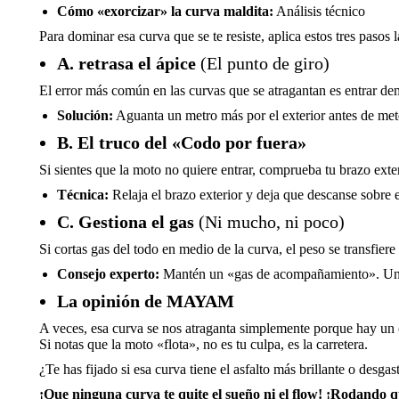
Cómo «exorcizar» la curva maldita:
Análisis técnico
Para dominar esa curva que se te resiste, aplica estos tres pasos 
A. retrasa el ápice
(El punto de giro)
El error más común en las curvas que se atragantan es entrar demas
Solución:
Aguanta un metro más por el exterior antes de mete
B. El truco del «Codo por fuera»
Si sientes que la moto no quiere entrar, comprueba tu brazo exte
Técnica:
Relaja el brazo exterior y deja que descanse sobre el
C. Gestiona el gas
(Ni mucho, ni poco)
Si cortas gas del todo en medio de la curva, el peso se transfier
Consejo experto:
Mantén un «gas de acompañamiento». Un hi
La opinión de MAYAM
A veces, esa curva se nos atraganta simplemente porque hay un ca
Si notas que la moto «flota», no es tu culpa, es la carretera.
¿Te has fijado si esa curva tiene el asfalto más brillante o desga
¡Que ninguna curva te quite el sueño ni el flow! ¡Rodando q