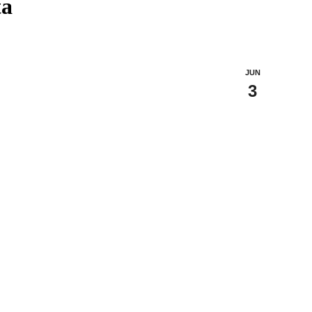
ta
JUN
3