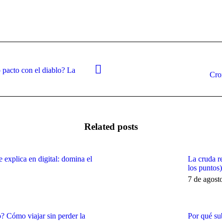
pacto con el diablo? La
Next
Cro
post:
Related posts
e explica en digital: domina el
La cruda r
los puntos
7 de agost
? Cómo viajar sin perder la
Por qué su