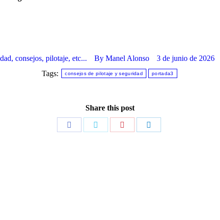
dad, consejos, pilotaje, etc...
By
Manel Alonso
3 de junio de 2026
Tags:
consejos de pilotaje y seguridad
portada3
Share this post
Share
Share
Share
Share
on
on
on
on
Facebook
Twitter
Pinterest
LinkedIn