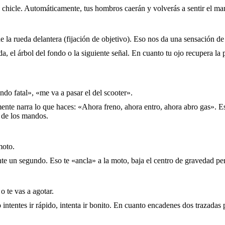
chicle. Automáticamente, tus hombros caerán y volverás a sentir el man
la rueda delantera (fijación de objetivo). Eso nos da una sensación de 
da, el árbol del fondo o la siguiente señal. En cuanto tu ojo recupera l
ndo fatal», «me va a pasar el del scooter».
nte narra lo que haces: «Ahora freno, ahora entro, ahora abro gas». Est
l de los mandos.
moto.
nte un segundo. Eso te «ancla» a la moto, baja el centro de gravedad per
 o te vas a agotar.
ntentes ir rápido, intenta ir bonito. En cuanto encadenes dos trazadas p