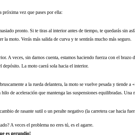
la próxima vez que pases por ella:
iado pronto. Si te tiras al interior antes de tiempo, te quedarás sin asfa
r la moto. Verás más salida de curva y te sentirás mucho más seguro.
rior. A veces, sin darnos cuenta, estamos haciendo fuerza con el brazo d
 depósito. La moto caerá sola hacia el interior.
e bruscamente a la rueda delantera, la moto se vuelve pesada y tiende a «
lo de aceleración que mantenga las suspensiones equilibradas. Una mo
mbio de rasante sutil o un peralte negativo (la carretera cae hacia fuer
stado? A veces el problema no eres tú, es el agarre.
ue es gerundio!